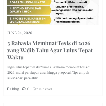
JUNE 24, 2026
3 Rahasia Membuat Tesis di 2026
yang Wajib Tahu Agar Lulus Tepat
Waktu
Ingin lulus tepat waktu? Simak 3 rahasia membuat tesis di
2026, mulai persiapan awal hingga proposal. Tips ampuh
sukses dari para ahli!
Blog
0
2 min read