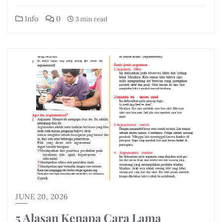
Info
0
3 min read
JUNE 20, 2026
5 Alasan Kenapa Cara Lama