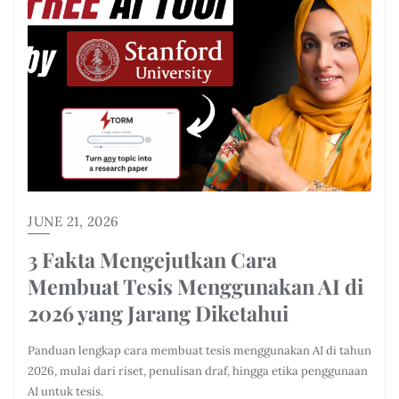
JUNE 21, 2026
3 Fakta Mengejutkan Cara
Membuat Tesis Menggunakan AI di
2026 yang Jarang Diketahui
Panduan lengkap cara membuat tesis menggunakan AI di tahun
2026, mulai dari riset, penulisan draf, hingga etika penggunaan
AI untuk tesis.