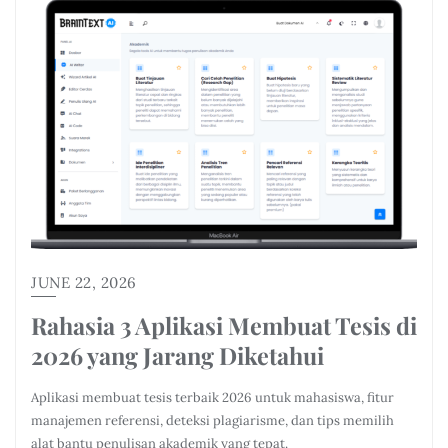
JUNE 22, 2026
Rahasia 3 Aplikasi Membuat Tesis di
2026 yang Jarang Diketahui
Aplikasi membuat tesis terbaik 2026 untuk mahasiswa, fitur
manajemen referensi, deteksi plagiarisme, dan tips memilih
alat bantu penulisan akademik yang tepat.