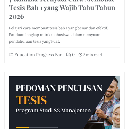
Tesis Bab 1 yang Wajib Tahu Tahun
2026
Pelajari cara membuat tesis bab 1 yang benar dan efektif.
Panduan lengkap untuk mahasiswa dalam menyusun
pendahuluan tesis yang kuat.
Education Progress Bar
0
2 min read