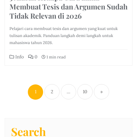
Membuat Tesis dan Argumen Sudah
Tidak Relevan di 2026
Pelajari cara membuat tesis dan argumen yang kuat untuk
tulisan akademik. Panduan langkah demi langkah untuk
mahasiswa tahun 2026.
Info
0
1 min read
1
2
…
10
»
Search