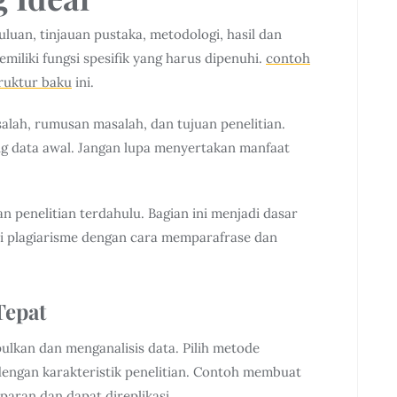
luan, tinjauan pustaka, metodologi, hasil dan
iliki fungsi spesifik yang harus dipenuhi.
contoh
ruktur baku
ini.
lah, rumusan masalah, dan tujuan penelitian.
ng data awal. Jangan lupa menyertakan manfaat
an penelitian terdahulu. Bagian ini menjadi dasar
i plagiarisme dengan cara memparafrase dan
Tepat
lkan dan menganalisis data. Pilih metode
i dengan karakteristik penelitian. Contoh membuat
paran dan dapat direplikasi.