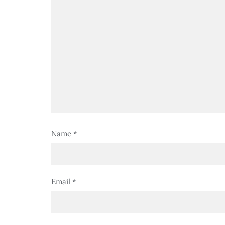
Name
*
Email
*